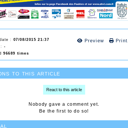
df
 date :
07/08/2015 21:37
Preview
Print.
 :
-
ad
96689 times
ns to this article
React to this article
Nobody gave a comment yet.
Be the first to do so!
ial