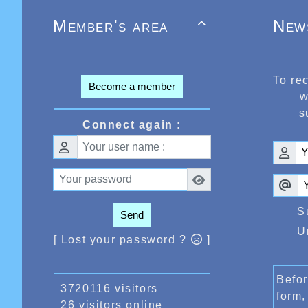
Member's area
New

To re
Become a member
w
s
Connect again :
S
Send
U
[ Lost your password ?
]
Befor
3720116 visitors
form,
26 visitors online