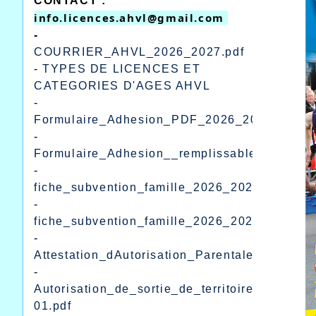
CONTACT :
info.licences.ahvl@gmail.com 
-
COURRIER_AHVL_2026_2027.pdf
-
TYPES DE LICENCES ET
CATEGORIES D'AGES AHVL
-
Formulaire_Adhesion_PDF_2026_2027.pdf
-
Formulaire_Adhesion__remplissable_excel_2
-
fiche_subvention_famille_2026_2027.pdf
-
fiche_subvention_famille_2026_2027_remplis
-
Attestation_dAutorisation_Parentale.pdf
-
Autorisation_de_sortie_de_territoire_pour_mi
01.pdf