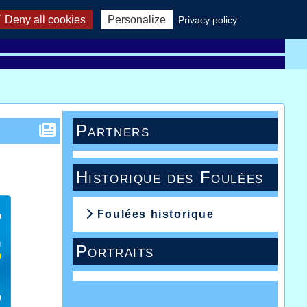
Deny all cookies
Personalize
Privacy policy
cords
AHVL rules
Downloads
Links
Partners
Historique des Foulées
Foulées historique
Portraits