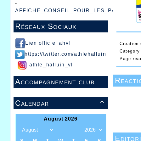
-
AFFICHE_CONSEIL_POUR_LES_PARENTS.p
Réseaux Sociaux
Lien officiel ahvl
Creation
Category
https://twitter.com/athlehalluin
Page re
athle_halluin_vl
Reactio
Accompagnement club
Calendar

Editor