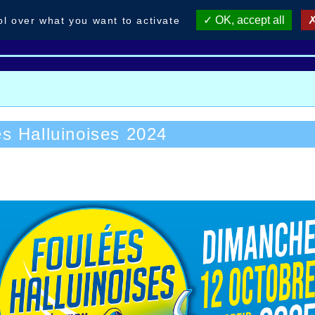
OK, accept all
ol over what you want to activate
 du club
Foulées H.2025
Meeting 2025
AHVL re
s Halluinoises 2024