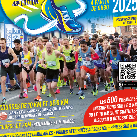
026_2027.xls
sable_word.docx
neur_cerfa_15646-