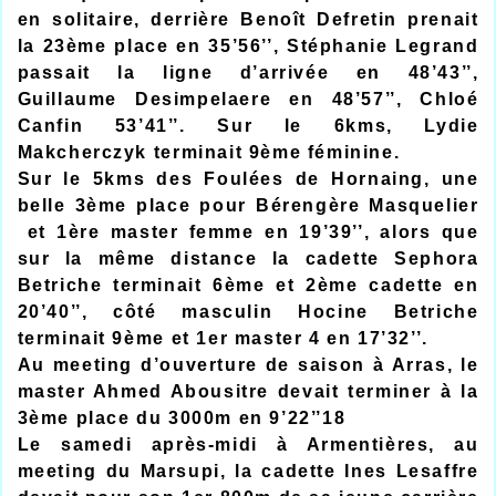
en solitaire, derrière Benoît Defretin prenait
la 23ème place en 35’56’’, Stéphanie Legrand
passait la ligne d’arrivée en 48’43’’,
Guillaume Desimpelaere en 48’57’’, Chloé
Canfin 53’41’’. Sur le 6kms, Lydie
Makcherczyk terminait 9ème féminine.
Sur le 5kms des Foulées de Hornaing, une
belle 3ème place pour Bérengère Masquelier
et 1ère master femme en 19’39’’, alors que
sur la même distance la cadette Sephora
Betriche terminait 6ème et 2ème cadette en
20’40’’, côté masculin Hocine Betriche
terminait 9ème et 1er master 4 en 17’32’’.
Au meeting d’ouverture de saison à Arras, le
master Ahmed Abousitre devait terminer à la
3ème place du 3000m en 9’22’’18
Le samedi après-midi à Armentières, au
meeting du Marsupi, la cadette Ines Lesaffre