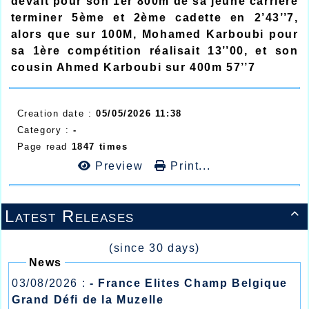
devait pour son 1er 800m de sa jeune carrière
terminer 5ème et 2ème cadette en 2’43’’7,
alors que sur 100M, Mohamed Karboubi pour
sa 1ère compétition réalisait 13’’00, et son
cousin Ahmed Karboubi sur 400m 57’’7
Creation date :
05/05/2026 11:38
Category :
-
Page read
1847 times
Preview
Print...
Latest Releases

(since 30 days)
News
03/08/2026 :
- France Elites Champ Belgique
Grand Défi de la Muzelle