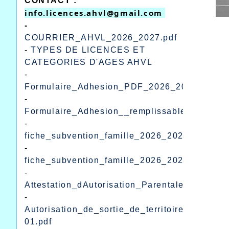
CONTACT :
info.licences.ahvl@gmail.com 
-
COURRIER_AHVL_2026_2027.pdf
-
TYPES DE LICENCES ET
CATEGORIES D'AGES AHVL
-
Formulaire_Adhesion_PDF_2026_2027.pdf
-
Formulaire_Adhesion__remplissable_excel_2
-
fiche_subvention_famille_2026_2027.pdf
-
fiche_subvention_famille_2026_2027_remplis
-
Attestation_dAutorisation_Parentale.pdf
-
Autorisation_de_sortie_de_territoire_pour_mi
01.pdf