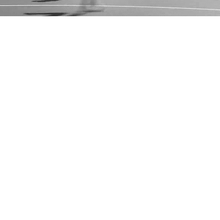
026_2027.xls
sable_word.docx
neur_cerfa_15646-