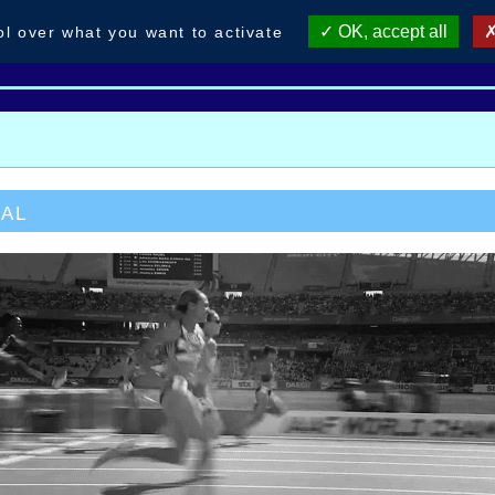
OK, accept all
ol over what you want to activate
 du club
Foulées H.2025
Meeting 2025
AHVL re
ial