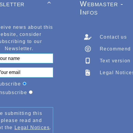
sletter
Webmaster -

Infos
ceive news about this
ebsite, consider
Contact us
ubscribing to our
Newsletter.
Recommend
Text version
Legal Notice
ubscribe
nsubscribe
e submitting this
 please read and
pt the
Legal Notices
.