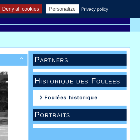
Deny all cookies
Personalize
Privacy policy
cords
AHVL rules
Downloads
Links
Partners

Historique des Foulées
Foulées historique
Portraits