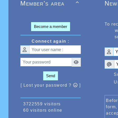
Member's area
New

To re
Become a member
w
s
Connect again :
S
Send
U
[ Lost your password ?
]
Befor
3722559 visitors
form,
60 visitors online
acce