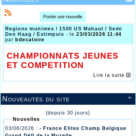
Poster une nouvelle
Regionx munimes / 1500 US Mahaut / Semi
Den Haag / Estimpuis
- le
23/03/2026 11:44
par
bdecatoire
CHAMPIONNATS JEUNES
ET COMPETITION
AMERICAINE
Lire la suite
Les jeunes en évidence ce WE
Mahaut COOREN sous les couleurs de son
Université Américaine
Nouveautés du site

Pour l’athlétisme en France nous sommes
actuellement entre saison hivernale et estivale
(depuis 30 jours)
avec une préparation accès sur l’été et les
meetings ou courses hors stade à références,
Nouvelles
mais de l’autre côté de l’atlantique la saison
03/08/2026 :
- France Elites Champ Belgique
estivale démarre avec il est vrai des
conditions atmosphériques bien meilleures
Grand Défi de la Muzelle