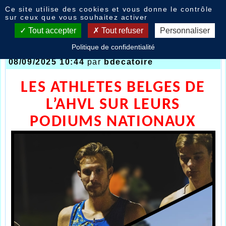
Panneau de gestion des cookies
Ce site utilise des cookies et vous donne le contrôle
Nouvelles
sur ceux que vous souhaitez activer
Tout accepter
Tout refuser
Personnaliser
Politique de confidentialité
Championnats Belgique athlètes AHVL
- le
08/09/2025 10:44
par
bdecatoire
LES ATHLETES BELGES DE
L’AHVL SUR LEURS
PODIUMS NATIONAUX