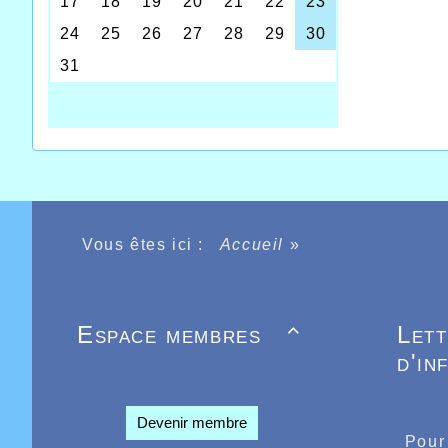
Le ren
détermi
bonne 
Vous êtes ici :
Accueil
»
Noyon d
Boulogn
Espace membres
Let

l’autre
d'in
St Aman
L’enjeu
Devenir membre
supéri
Pour