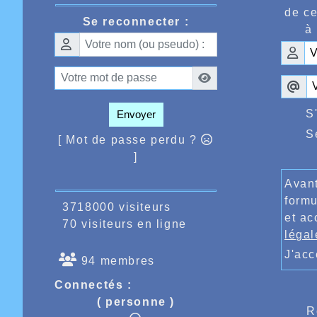
n’affi
de ce
points
Se reconnecter :
à 
prend u
Il fall
Hongroi
La plu
800m av
de réus
S
Envoyer
5.02.13
S
le 300
[ Mot de passe perdu ?
63.73 
]
Coulon
victoi
Avant
Meloni,
formu
3718000 visiteurs
Côté ga
et ac
70 visiteurs en ligne
devant 
légal
bien ma
J'ac
avec T
94 membres
200m p
Connectés :
Ahmed A
( personne )
même é
R