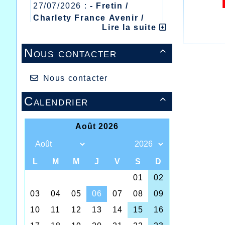
27/07/2026 :
- Fretin /
Charlety France Avenir /
Lire la suite
Heusden Zolder
20/07/2026 :
- Courtrai /
Nous contacter

Mont des Cats
13/07/2026 :
- Lyon /
Meeting Abeilles /
Nous contacter
Régionaux /
Calendrier
