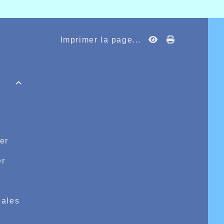
Imprimer la page...

er
r
e
ales