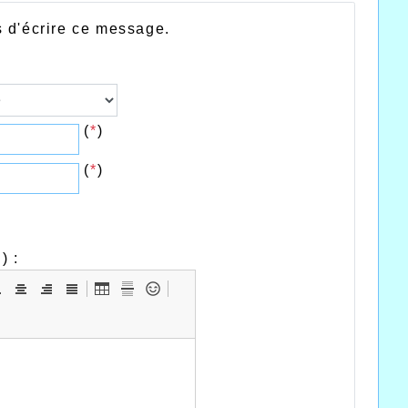
 d'écrire ce message.
(
*
)
(
*
)
*
) :