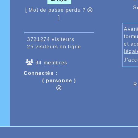
S
[ Mot de passe perdu ?
]
Avant
formu
3721274 visiteurs
et ac
25 visiteurs en ligne
légal
J'ac
94 membres
Connectés :
( personne )
R