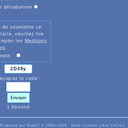
e désabonner
 de soumettre ce
laire, veuillez lire
cepter les
Mentions
es
.
cepte:
2D39y
ecopier le code :
Envoyer
1 Abonné
Propulsé par GuppY
© 2005-2026
Sous Licence Libre CeCILL