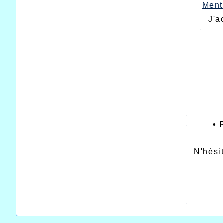
Ment
J'a
•
P
N'hésit