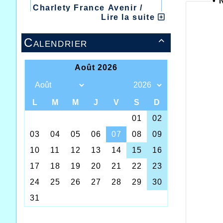
• 
Charlety France Avenir /
Lire la suite
Heusden Zolder
20/07/2026 :
- Courtrai /
Calendrier

Mont des Cats
13/07/2026 :
- Lyon /
Meeting Abeilles /
Régionaux /