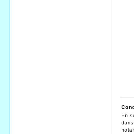
Cond
En s
dans
nota