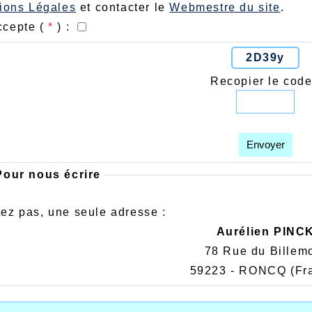
ions Légales
et contacter le
Webmestre du site
.
ccepte (
*
) :
2D39y
Recopier le code
Envoyer
our nous écrire
ez pas, une seule adresse :
Aurélien PINC
78 Rue du Billem
59223 - RONCQ
(Fr