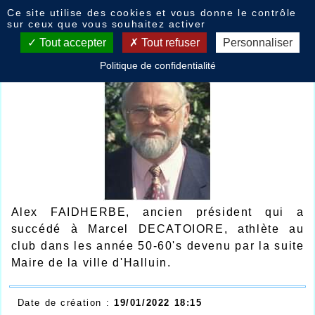
Panneau de gestion des cookies
Ce site utilise des cookies et vous donne le contrôle
Alex FAIDHERBE
sur ceux que vous souhaitez activer
Tout accepter
Tout refuser
Personnaliser
Politique de confidentialité
Alex FAIDHERBE, ancien président qui a
succédé à Marcel DECATOIORE, athlète au
club dans les année 50-60's devenu par la suite
Maire de la ville d'Halluin.
Date de création :
19/01/2022 18:15