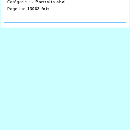
Catégorie :
- Portraits ahvl
Page lue
13062 fois